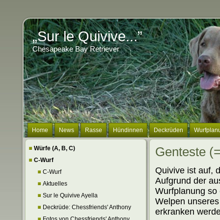
„Sur le Quivive...”
Chesapeake Bay Retriever
Home
News
Rasse
Hündinnen
Deckrüden
Wurfplan
Würfe (A, B, C)
Genteste (
C-Wurf
Quivive ist auf,
C-Wurf
Aufgrund der a
Aktuelles
Wurfplanung so 
Sur le Quivive Ayella
Welpen unseres 
Deckrüde: Chessfriends' Anthony
erkranken werde
Fotos von Chessfriends' Anthony