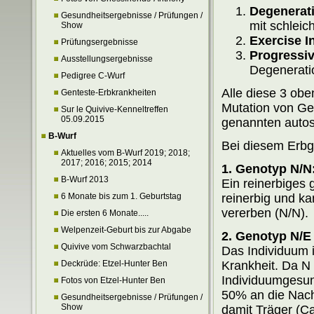
Degenerat
Gesundheitsergebnisse / Prüfungen /
mit schleic
Show
Exercise I
Prüfungsergebnisse
Progressiv
Ausstellungsergebnisse
Degeneratio
Pedigree C-Wurf
Alle diese 3 obe
Genteste-Erbkrankheiten
Mutation von Ge
Sur le Quivive-Kenneltreffen
05.09.2015
genannten autos
B-Wurf
Bei diesem Erbg
Aktuelles vom B-Wurf 2019; 2018;
2017; 2016; 2015; 2014
1. Genotyp N/N
B-Wurf 2013
Ein reinerbiges 
6 Monate bis zum 1. Geburtstag
reinerbig und k
vererben (N/N).
Die ersten 6 Monate.....
Welpenzeit-Geburt bis zur Abgabe
2. Genotyp N/E
Quivive vom Schwarzbachtal
Das Individuum i
Deckrüde: Etzel-Hunter Ben
Krankheit. Da N 
Individuumgesun
Fotos von Etzel-Hunter Ben
50% an die Nac
Gesundheitsergebnisse / Prüfungen /
Show
damit Träger (Car