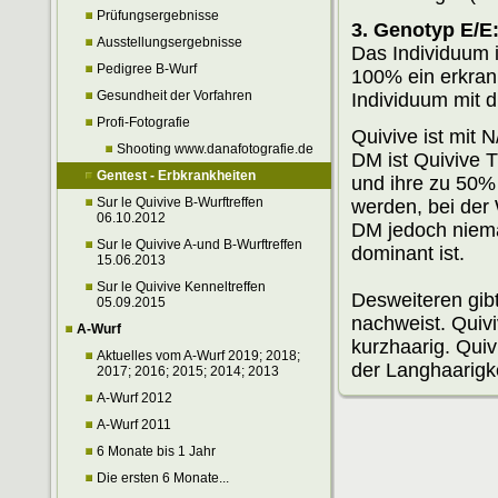
Prüfungsergebnisse
3. Genotyp E/E
Ausstellungsergebnisse
Das Individuum i
Pedigree B-Wurf
100% ein erkran
Gesundheit der Vorfahren
Individuum mit d
Profi-Fotografie
Quivive ist mit 
Shooting www.danafotografie.de
DM ist Quivive T
Gentest - Erbkrankheiten
und ihre zu 50%
Sur le Quivive B-Wurftreffen
werden, bei der 
06.10.2012
DM jedoch niem
Sur le Quivive A-und B-Wurftreffen
dominant ist.
15.06.2013
Sur le Quivive Kenneltreffen
Desweiteren gib
05.09.2015
nachweist. Quiv
A-Wurf
kurzhaarig. Qui
Aktuelles vom A-Wurf 2019; 2018;
der Langhaarigke
2017; 2016; 2015; 2014; 2013
A-Wurf 2012
A-Wurf 2011
6 Monate bis 1 Jahr
Die ersten 6 Monate...